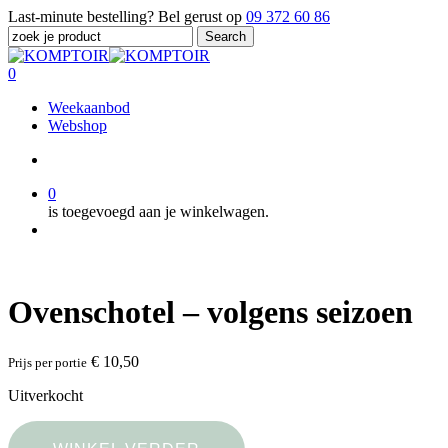
Skip
Last-minute bestelling? Bel gerust op
09 372 60 86
to
Search
main
Close
content
Search
search
0
Menu
Weekaanbod
Webshop
search
0
is toegevoegd aan je winkelwagen.
Menu
Ovenschotel – volgens seizoen
€
10,50
Prijs per portie
Uitverkocht