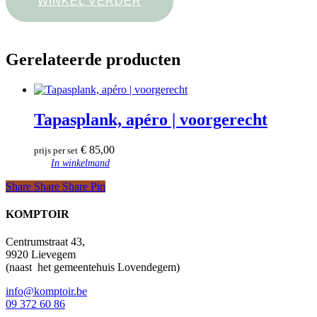
WINKEL VERDER
Gerelateerde producten
Tapasplank, apéro | voorgerecht
€
85,00
prijs per set
In winkelmand
Share
Share
Share
Share
Pin
KOMPTOIR
Centrumstraat 43,
9920 Lievegem
(naast
het gemeentehuis Lovendegem)
info@komptoir.be
09 372 60 86