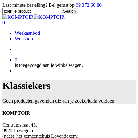
Skip
Last-minute bestelling? Bel gerust op
09 372 60 86
to
Search
main
Close
content
Search
search
0
Menu
Weekaanbod
Webshop
search
0
is toegevoegd aan je winkelwagen.
Menu
Klassiekers
Geen producten gevonden die aan je zoekcriteria voldoen.
KOMPTOIR
Centrumstraat 43,
9920 Lievegem
(naast
het gemeentehuis Lovendegem)