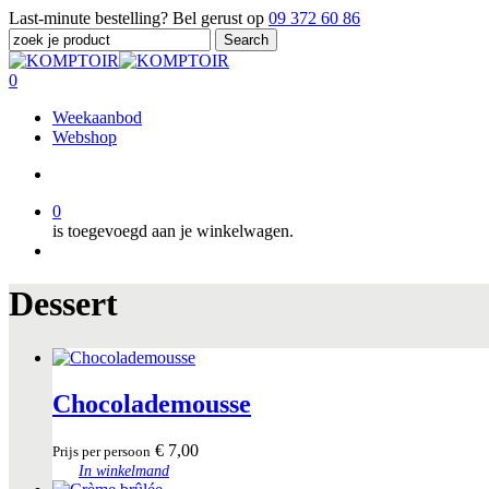
Skip
Last-minute bestelling? Bel gerust op
09 372 60 86
to
Search
main
Close
content
Search
search
0
Menu
Weekaanbod
Webshop
search
0
is toegevoegd aan je winkelwagen.
Menu
Dessert
Chocolademousse
€
7,00
Prijs per persoon
In winkelmand