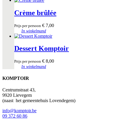
Crème brûlée
€
7,00
Prijs per persoon
In winkelmand
Dessert Komptoir
€
8,00
Prijs per persoon
In winkelmand
KOMPTOIR
Centrumstraat 43,
9920 Lievegem
(naast
het gemeentehuis Lovendegem)
info@komptoir.be
09 372 60 86